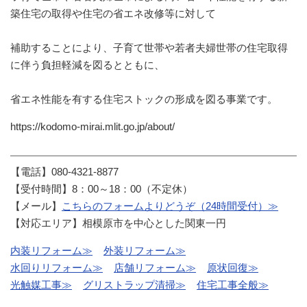
築住宅の取得や住宅の省エネ改修等に対して
補助することにより、⼦育て世帯や若者夫婦世帯の住宅取得
に伴う負担軽減を図るとともに、
省エネ性能を有する住宅ストックの形成を図る事業です。
https://kodomo-mirai.mlit.go.jp/about/
【電話】080-4321-8877
【受付時間】8：00～18：00（不定休）
【メール】
こちらのフォームよりどうぞ（24時間受付）≫
【対応エリア】相模原市を中心とした関東一円
内装リフォーム≫
外装リフォーム≫
水回りリフォーム≫
店舗リフォーム≫
原状回復≫
光触媒工事≫
グリストラップ清掃≫
住宅工事全般≫