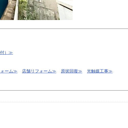
受付）≫
フォーム≫
店舗リフォーム≫
原状回復≫
光触媒工事≫